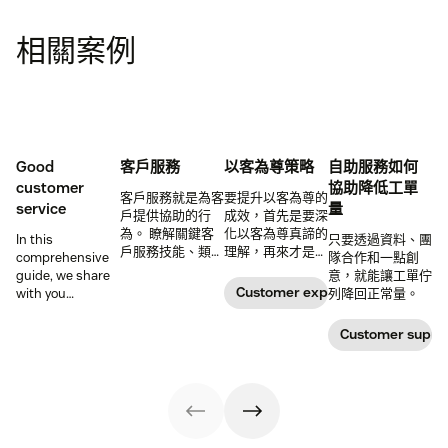
相關案例
Good
客戶服務
以客為尊策略
自助服務如何
customer
協助降低工單
客戶服務就是為客
要提升以客為尊的
service
量
戶提供協助的行
成效，首先是要深
為。 瞭解關鍵客
化以客為尊真諦的
In this
只要透過資料、團
戶服務技能、類
理解，再來才是建
comprehensive
隊合作和一點創
型、工作要求等。
構有效的以客為尊
guide, we share
意，就能讓工單佇
策略。
Customer expectations
with you
列降回正常量。
important
qualities and
Customer suppor
examples of
good customer
service — and
great customer
service