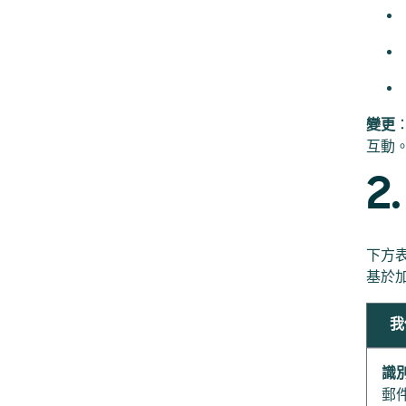
變更
互動
2
下方
基於
我
識
郵