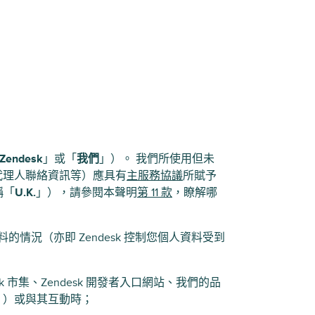
Zendesk
」或「
我們
」）
。 我們所使用但未
代理人聯絡資訊等）應具有
主服務協議
所賦予
稱「
U.K.
」），請參閱本聲明
第 11 款
，瞭解哪
料的情況（亦即 Zendesk 控制您個人資料受到
desk 市集、Zendesk 開發者入口網站、我們的品
」）或與其互動時；