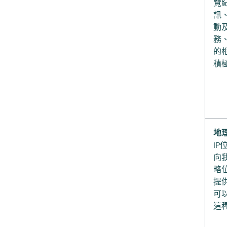
覽
訊
動
務
的
積
地
I
向
略
提
可
這