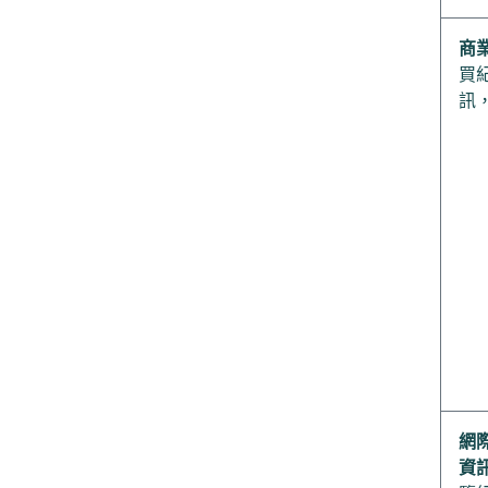
商
買
訊
網
資