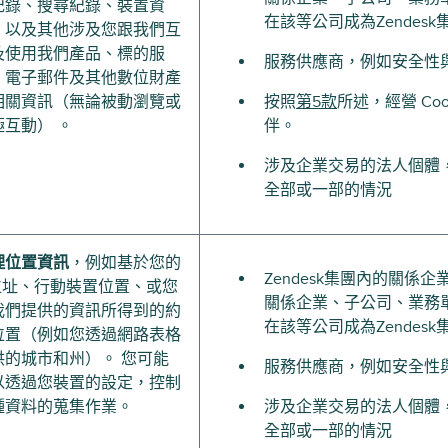
紀錄、搜尋紀錄、裝置資
在該等公司成為Zendes
、以及其他涉及您跟我們互
及使用我們產品、標的服
服務供應商，例如安全性
、電子郵件及其他數位財產
相關資訊（無論被動瀏覽或
按照
第5款
所述，經營 Co
極互動） 。
伴。
涉及企業交易的法人個體
全部或一部的情況
理位置資訊
，例如基於您的
Zendesk集團內的關
P位址、行動裝置位置、或您
關係企業、子公司、業務
我們提供的資訊所得到的約
在該等公司成為Zendes
位置（例如您透過網路表格
供的城市和州）。 您可能
服務供應商，例如安全性
以透過您裝置的設定，控制
種資料的蒐集作業。
涉及企業交易的法人個體
全部或一部的情況