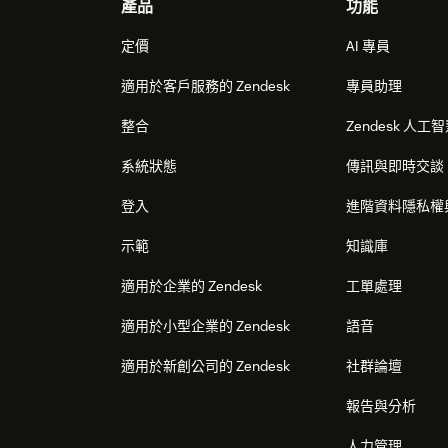
Footer
產品
功能
定價
AI 專員
適用於客戶服務的 Zendesk
專員助理
整合
Zendesk 人工
系統狀態
傳訊與即時交談
登入
進階資料隱私權
示範
知識庫
適用於企業的 Zendesk
工單處理
適用於小型企業的 Zendesk
語音
適用於新創公司的 Zendesk
社群論壇
報告與分析
人力管理