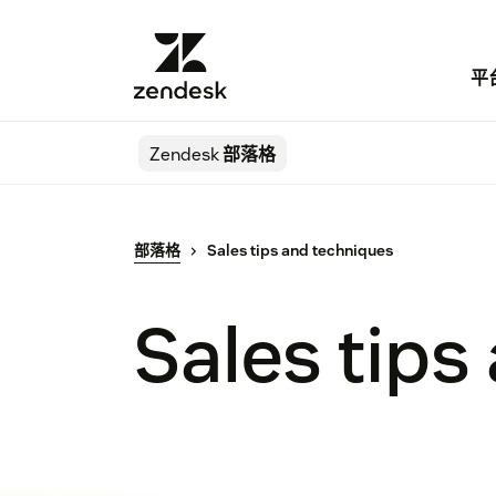
平
Zendesk
部落格
部落格
Sales tips and techniques
Sales tips