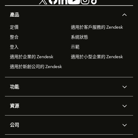
產品
定價
適用於客戶服務的 Zendesk
整合
系統狀態
登入
示範
適用於企業的 Zendesk
適用於小型企業的 Zendesk
適用於新創公司的 Zendesk
功能
AI 專員
專員助理
資源
Zendesk 人工智慧
傳訊與即時交談
客服中心
安全性
進階資料隱私權與保護
知識庫
公司
API 和開發者
部落格
工單處理
語音
關於我們
Zendesk 是什麼？