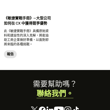
《敏捷實戰手冊》—大型公司
如何在 CX 中獲得競爭優勢
此《敏捷實戰手冊》具備原始資
料和建設性的深入見解，將能協
助工商企業做好準備，以面對即
將來臨的各種挑戰。
報告
Footer
需要幫助嗎？
聯絡我們。