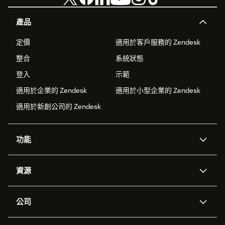
產品
定價
適用於客戶服務的 Zendesk
整合
系統狀態
登入
示範
適用於企業的 Zendesk
適用於小型企業的 Zendesk
適用於新創公司的 Zendesk
功能
AI 專員
專員助理
資源
Zendesk 人工智慧
傳訊與即時交談
客服中心
安全性
進階資料隱私權與保護
知識庫
公司
API 和開發者
部落格
工單處理
語音
關於我們
Zendesk 是什麼？
人工智慧研究
活動與網路研討會
社群論壇
報告與分析