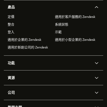
產品
定價
適用於客戶服務的 Zendesk
整合
系統狀態
登入
示範
適用於企業的 Zendesk
適用於小型企業的 Zendesk
適用於新創公司的 Zendesk
功能
AI 專員
專員助理
資源
Zendesk 人工智慧
傳訊與即時交談
客服中心
安全性
進階資料隱私權與保護
知識庫
公司
API 和開發者
部落格
工單處理
語音
關於我們
Zendesk 是什麼？
人工智慧研究
活動與網路研討會
社群論壇
報告與分析