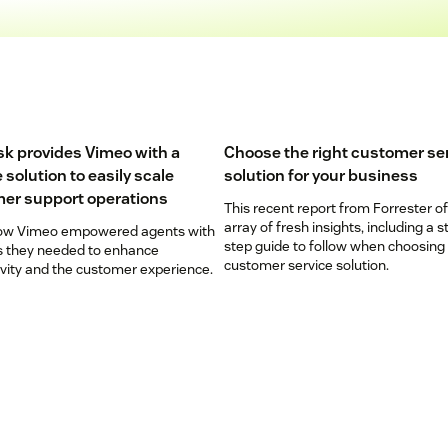
k provides Vimeo with a
Choose the right customer se
e solution to easily scale
solution for your business
er support operations
This recent report from Forrester o
array of fresh insights, including a s
ow Vimeo empowered agents with
step guide to follow when choosing
ls they needed to enhance
customer service solution.
ivity and the customer experience.