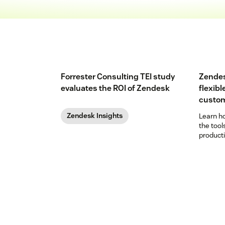
Forrester Consulting TEI study
Zendes
evaluates the ROI of Zendesk
flexibl
custom
Zendesk Insights
Learn h
the too
product