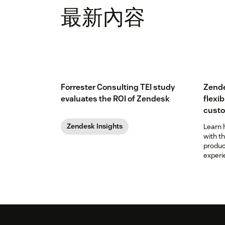
最新內容
Forrester Consulting TEI study
Zende
evaluates the ROI of Zendesk
flexib
custo
Zendesk Insights
Learn
with t
produc
experi