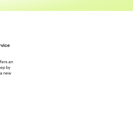
rvice
ffers an
tep by
 a new