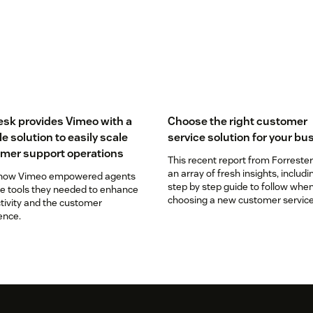
sk provides Vimeo with a
Choose the right customer
le solution to easily scale
service solution for your bu
mer support operations
This recent report from Forrester
an array of fresh insights, includi
 how Vimeo empowered agents
step by step guide to follow whe
he tools they needed to enhance
choosing a new customer servic
tivity and the customer
solution.
ence.