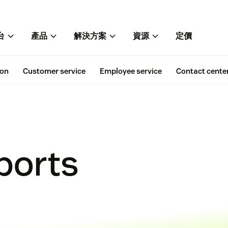
台
產品
解決方案
資源
定價
ion
Customer service
Employee service
Contact cente
ports