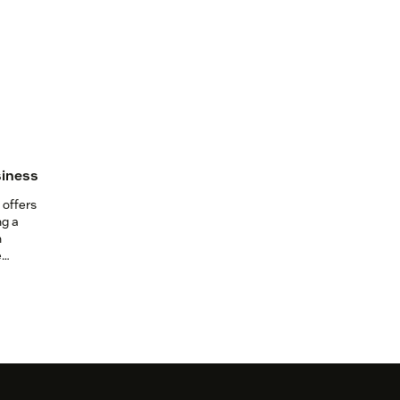
siness
 offers
ng a
n
e