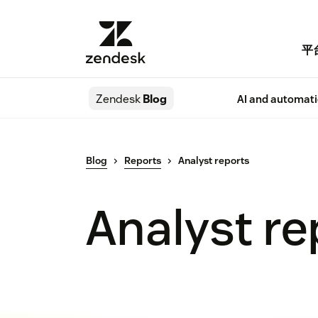
平
Zendesk
Blog
AI and automat
Blog
Reports
Analyst reports
Analyst re