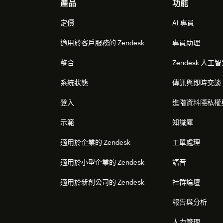
Footer
產品
功能
定價
AI 專員
適用於客戶服務的 Zendesk
專員助理
整合
Zendesk 人工
系統狀態
傳訊與即時交談
登入
進階資料隱私權
示範
知識庫
適用於企業的 Zendesk
工單處理
適用於小型企業的 Zendesk
語音
適用於新創公司的 Zendesk
社群論壇
報告與分析
人力管理