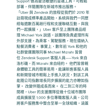
Support 做為靈活敏捷的雲端工具，可輕鬆
部署，伴隨團隊在新城市推出服務。
「Uber 與 Zendesk 的旅程從我們於 2010 年
註冊現成標準產品開始，系統與我們一同歷
經每週數百萬趟行程和支援聯絡互動，與我
們一起擴展，」Uber 客戶至上團隊產品經
理 Michael York 說道，該團隊負責處理所有
外部支援，為乘客、駕駛服務，現在還納入
點餐消費者。 事實上，數年前 York 和他的
社群營運團隊同事 Michael Mizrahi 皆曾
任 Zendesk Support 客服人員——York 來自
洛杉磯，而 Mizrahi 來自紐約。 他們皆曾親
身體驗工具的簡單易用，能讓新進客服人員
和新開發城市輕鬆上手進入狀況，對該工具
能隨公司指數增長同步擴展的能力亦瞭如指
掌。 改變伴隨成長而來。 在二到三年的時
間裡，Uber 的支援團隊從幾十位城市團隊
成員擴展至 1,000 多位專職客服人員，公司
將客戶服務集中整合至單一全球組織，涵蓋