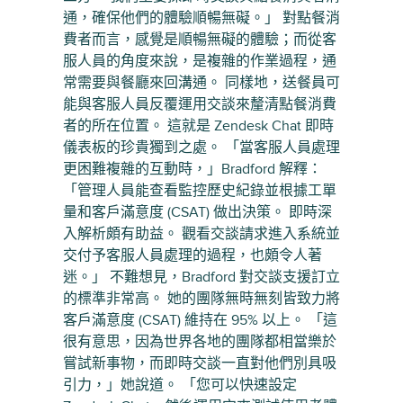
通，確保他們的體驗順暢無礙。」 對點餐消
費者而言，感覺是順暢無礙的體驗；而從客
服人員的角度來說，是複雜的作業過程，通
常需要與餐廳來回溝通。 同樣地，送餐員可
能與客服人員反覆運用交談來釐清點餐消費
者的所在位置。 這就是 Zendesk Chat 即時
儀表板的珍貴獨到之處。 「當客服人員處理
更困難複雜的互動時，」Bradford 解釋：
「管理人員能查看監控歷史紀錄並根據工單
量和客戶滿意度 (CSAT) 做出決策。 即時深
入解析頗有助益。 觀看交談請求進入系統並
交付予客服人員處理的過程，也頗令人著
迷。」 不難想見，Bradford 對交談支援訂立
的標準非常高。 她的團隊無時無刻皆致力將
客戶滿意度 (CSAT) 維持在 95% 以上。 「這
很有意思，因為世界各地的團隊都相當樂於
嘗試新事物，而即時交談一直對他們別具吸
引力，」她說道。 「您可以快速設定