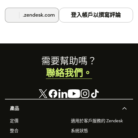
登入帳戶以撰寫評論
.zendesk.com
Footer
需要幫助嗎？
聯絡我們。
產品
定價
適用於客戶服務的 Zendesk
整合
系統狀態