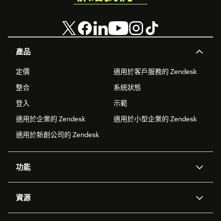
產品
定價
適用於客戶服務的 Zendesk
整合
系統狀態
登入
示範
適用於企業的 Zendesk
適用於小型企業的 Zendesk
適用於新創公司的 Zendesk
功能
AI 專員
專員助理
資源
Zendesk 人工智慧
傳訊與即時交談
客服中心
安全性
進階資料隱私權與保護
知識庫