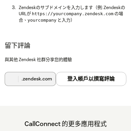
Zendeskのサブドメインを入力します（例: Zendeskの
URLが
の場
https://yourcompany.zendesk.com
合、
と入力）
yourcompany
どの通話イベントでチケットを作成するかを選択しま
す（例: 発信通話、着信通話、発信不在、着信不在、営
業時間外着信）
留下評論
連携
ボタンをクリックします。Zendeskにリダイレク
與其他 Zendesk 社群分享您的體驗
トされ、CallConnectにチケット作成の権限を付与す
るよう求められます
Zendeskの認可画面で
Allow
登入帳戶以撰寫評論
（許可）をクリックして
.zendesk.com
接続を承認します。連携が完了すると、CallConnect
の設定画面に戻ります
重要: 電話番号バリデーションの無効化
Zendeskアカウントでエンドユーザーの電話番号バリデーシ
ョンを無効にしてください。この設定が有効な場合、
CallConnect 的更多應用程式
CallConnectは電話番号を国内形式（E.164ではない）で送信
するため、チケット作成が失敗します。