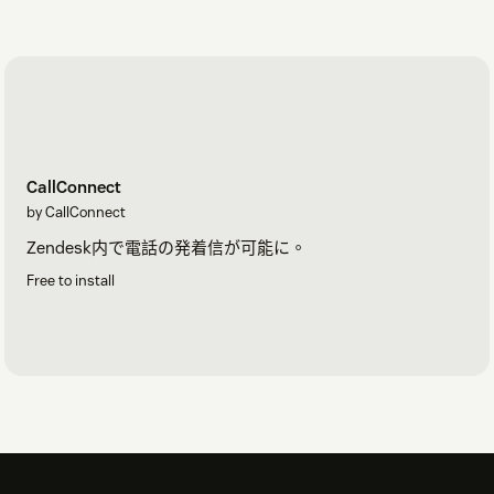
管理センター
>
メンバー
>
設定
>
エンドユーザー
に移
動します
「ユーザーの電話番号を検証」
のチェックを外します
保存
をクリックします
詳細は
ヘルプセンターのセットアップガイド
をご覧くださ
CallConnect
い。
by CallConnect
お困りですか？
Zendesk内で電話の発着信が可能に。
ヘルプセンター
をご覧いただくか、support@callconnect.jp
Free to install
までお問い合わせください。