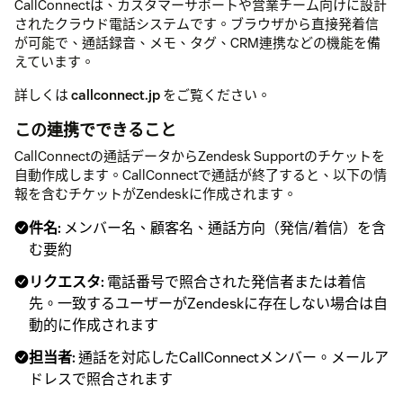
CallConnectは、カスタマーサポートや営業チーム向けに設計
されたクラウド電話システムです。ブラウザから直接発着信
が可能で、通話録音、メモ、タグ、CRM連携などの機能を備
えています。
詳しくは
callconnect.jp
をご覧ください。
この連携でできること
CallConnectの通話データからZendesk Supportのチケットを
自動作成します。CallConnectで通話が終了すると、以下の情
報を含むチケットがZendeskに作成されます。
件名:
メンバー名、顧客名、通話方向（発信/着信）を含
む要約
リクエスタ:
電話番号で照合された発信者または着信
先。一致するユーザーがZendeskに存在しない場合は自
動的に作成されます
担当者:
通話を対応したCallConnectメンバー。メールア
ドレスで照合されます