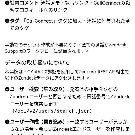
社内コメント:
通話メモ、録音リンク、CallConnectの顧
客プロフィールへのリンク
タグ:
「CallConnect」タグに加え、通話に付与された全
てのタグ
手動でのチケット作成が不要になり、全ての通話がZendesk
Supportのワークフローに記録されます。
データの取り扱いについて
本連携は、OAuth 2.0認証を使用してZendesk REST API経由で
以下のZendeskデータにアクセスします。
ユーザー検索（読み取り）:
発着信の相手を既存の
Zendeskユーザーと照合するため、電話番号でZendesk
ユーザーを検索します
（
）
/api/v2/users/search.json
ユーザー作成（書き込み）:
一致するユーザーが見つか
らない場合、新しいZendeskエンドユーザーを作成しま