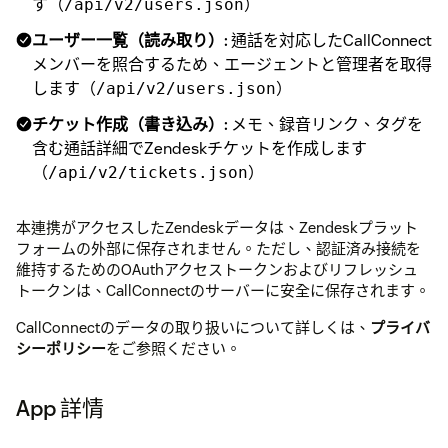
す（
）
/api/v2/users.json
ユーザー一覧（読み取り）:
通話を対応したCallConnect
メンバーを照合するため、エージェントと管理者を取得
します（
）
/api/v2/users.json
チケット作成（書き込み）:
メモ、録音リンク、タグを
含む通話詳細でZendeskチケットを作成します
（
）
/api/v2/tickets.json
本連携がアクセスしたZendeskデータは、Zendeskプラット
フォームの外部に保存されません。ただし、認証済み接続を
維持するためのOAuthアクセストークンおよびリフレッシュ
トークンは、CallConnectのサーバーに安全に保存されます。
CallConnectのデータの取り扱いについて詳しくは、
プライバ
シーポリシー
をご参照ください。
App 詳情