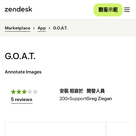
觀看示範
Marketplace
App
G.O.A.T.
G.O.A.T.
Annotate Images
安裝
相容於
開發人員
200+
Support
Greg Ziegan
5 reviews