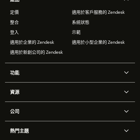
定價
適用於客戶服務的 Zendesk
整合
系統狀態
登入
示範
適用於企業的 Zendesk
適用於小型企業的 Zendesk
適用於新創公司的 Zendesk
功能
AI 專員
專員助理
資源
Zendesk 人工智慧
傳訊與即時交談
客服中心
安全性
進階資料隱私權與保護
知識庫
公司
API 和開發者
部落格
工單處理
語音
關於我們
Zendesk 是什麼？
人工智慧研究
活動與網路研討會
社群論壇
報告與分析
熱門主題
職涯
包容與歸屬
客戶案例
Academy
人力管理
品質保證