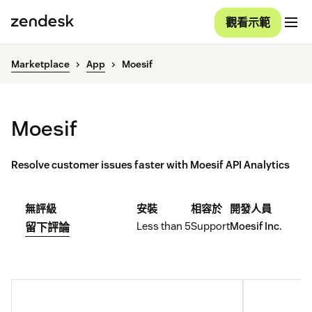
觀看示範
Marketplace
App
Moesif
Moesif
Resolve customer issues faster with Moesif API Analytics
無評級
安裝
相容於
開發人員
Less than 5
Support
Moesif Inc.
留下評論